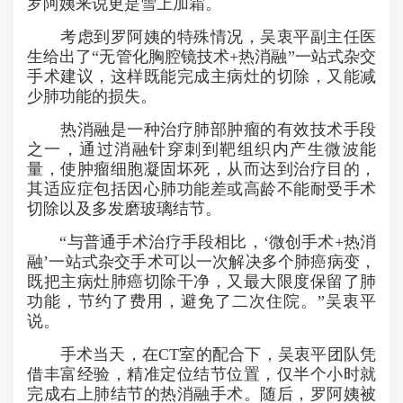
罗阿姨来说更是雪上加霜。
考虑到罗阿姨的特殊情况，吴衷平副主任医
生给出了“无管化胸腔镜技术+热消融”一站式杂交
手术建议，这样既能完成主病灶的切除，又能减
少肺功能的损失。
热消融是一种治疗肺部肿瘤的有效技术手段
之一，通过消融针穿刺到靶组织内产生微波能
量，使肿瘤细胞凝固坏死，从而达到治疗目的，
其适应症包括因心肺功能差或高龄不能耐受手术
切除以及多发磨玻璃结节。
“与普通手术治疗手段相比，‘微创手术+热消
融’一站式杂交手术可以一次解决多个肺癌病变，
既把主病灶肺癌切除干净，又最大限度保留了肺
功能，节约了费用，避免了二次住院。”吴衷平
说。
手术当天，在CT室的配合下，吴衷平团队凭
借丰富经验，精准定位结节位置，仅半个小时就
完成右上肺结节的热消融手术。随后，罗阿姨被