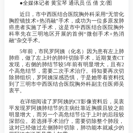
●全媒体记者 黄宝琴 通讯员 伍 倩 文/图
近日，市中西医结合医院胸外科采用“无管化
胸腔镜技术+热消融”手术，成功为一位多原发肺
癌患者实施了手术，这是市中西医结合医院胸外
科率先在三明地区开展的首例“微创手术+热消
融”杂交手术。
5年前，市民罗阿姨（化名）因为患有左上肺
肺癌，做了左上叶的肺叶切除手术，近期复查CT
发现，右侧的肺结节较5年前有明显增大，且有2
个高危结节，需要二次手术治疗。得知要再次切
除肺组织，罗阿姨深感恐惧，于是她带着资料找
到了三明市中西医结合医院胸外科副主任医师吴
衷平。
在详细阅读了罗阿姨的CT影像资料后，吴衷
平发现罗阿姨肺结节的主病灶靠近胸膜且较之前
明显增大，而另一个高危结节位于上叶的后段较
深部位。若选择手术治疗，需要切除整个肺段，
这对已经做过左侧肺叶切除，肺功能本就减少的