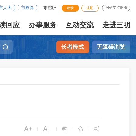
市人大
市政协
繁體版
网站支持IPv6
登录
注册
读回应
办事服务
互动交流
走进三明
长者模式
无障碍浏览





|
|
|
|