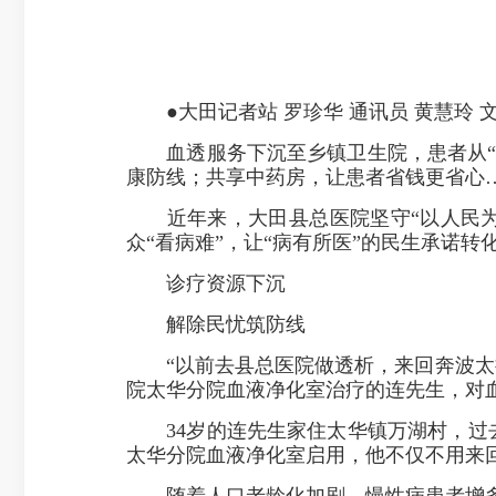
●大田记者站 罗珍华 通讯员 黄慧玲 文
血透服务下沉至乡镇卫生院，患者从“奔波
康防线；共享中药房，让患者省钱更省心
近年来，大田县总医院坚守“以人民为中
众“看病难”，让“病有所医”的民生承诺
诊疗资源下沉
解除民忧筑防线
“以前去县总医院做透析，来回奔波太折
院太华分院血液净化室治疗的连先生，对
34岁的连先生家住太华镇万湖村，过去
太华分院血液净化室启用，他不仅不用来回
随着人口老龄化加剧、慢性病患者增多，