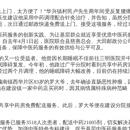
上门，太方便了！”华兴镇村民卢先生两年间受反复腰痛
医生建议他采用中药调理配合针灸治疗，并告知，虽然分
煎，次日通过邮政快递免费送上门。接受这项服务，经过
药服务的创新实践。为让基层群众就近享受优质中医药服
。自去年4月1日起，医院联合县慈善总会、大田邮政分公
链条，保障中医药服务的有效供给与公平可及。
的又一位受益者。他曾因长期睡眠不佳前往三明医院开中
眠障碍复发。今年初，他路过广平分院时看到共享中药房
经过两个月调理，他的睡眠障碍大幅改善，目前仍在持续
镇西华片区83岁的罗大爷，去年确诊直肠恶性肿瘤，
他在建设镇一家中药店买药时，因其病情属特殊病种范畴，
享中药房免费配送服务。此后，罗大爷便在建设分院接
已服务3518人次患者，配送中药21005剂，切实解决
病”优势，加强中医特色专科建设，提升基层中医药服务能