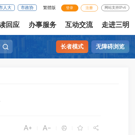
市人大
市政协
繁體版
网站支持IPv6
登录
注册
读回应
办事服务
互动交流
走进三明
长者模式
无障碍浏览





|
|
|
|