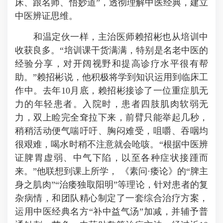
床、跟名师、悟妙道”，透彻理解中医经典，建立
中医辨证思维。
和温定伙一样，主治医师赖招彬也从培训中
收获良多。“培训课干货满满，特别是名老中医的
经验分享，对开阔视野和提高诊疗水平很有帮
助。”赖招彬说，他积极将学到知识运用到临床工
作中。去年10月底，赖招彬接诊了一位重症肌无
力的年轻患者。入院时，患者四肢肌肉软弱无
力，双上睑完全耷拉下来，前臂只能举起几秒，
稍稍活动便气喘吁吁、胸闷难受，咀嚼、吞咽均
很艰难，喝水时稍不注意就会呛咳。“根据中医辨
证脾胃虚弱、中气下陷，以至各种症状接踵而
来。”他联想到课上所学， 《素问·痿论》的“脾主
身之肌肉”“治痿独取阳明”等理论，针对患者的复
杂病情，和团队精心制定了一套综合治疗方案，
运用中医经典名方“补中益气汤”加减，并辅予普