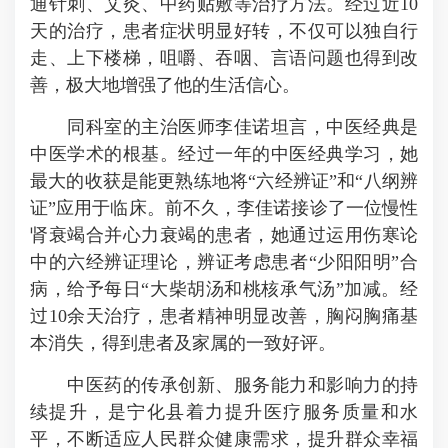
通针刺、艾灸、中药贴敷等治疗方法。经过近10
天的治疗，患者症状明显好转，不仅可以独自行
走、上下楼梯，咀嚼、吞咽、言语问题也得到改
善，极大地增强了他的生活信心。
同科室的主治医师李佳诺坦言，中医经典是
中医学术的根基。经过一年的中医经典学习，她
最大的收获是能更熟练地将“六经辨证”和“八纲辨
证”应用于临床。前不久，李佳诺接诊了一位慢性
肾衰竭合并心力衰竭的患者，她通过运用伤寒论
中的六经辨证理论，辨证考虑患者“少阳阳明”合
病，给予每日“大柴胡汤和桃核承气汤”加减。经
过10余天治疗，患者精神明显改善，胸闷胸痛基
本消失，得到患者及家属的一致好评。
中医药的传承创新、服务能力和影响力的持
续提升，是宁化县着力提升医疗服务质量和水
平，不断适应人民群众健康需求，提升群众幸福