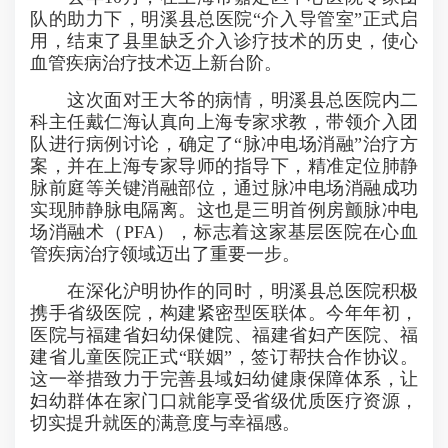
队的助力下，明溪县总医院“介入导管室”正式启
用，结束了县里缺乏介入诊疗技术的历史，使心
血管疾病治疗技术迈上新台阶。
这次面对王大爷的病情，明溪县总医院内二
科主任戴仁海认真向上海专家求教，带领介入团
队进行病例讨论，确定了“脉冲电场消融”治疗方
案，并在上海专家导师的指导下，精准定位肺静
脉前庭等关键消融部位，通过脉冲电场消融成功
实现肺静脉电隔离。这也是三明首例房颤脉冲电
场消融术（PFA），标志着这家基层医院在心血
管疾病治疗领域迈出了重要一步。
在深化沪明协作的同时，明溪县总医院积极
携手省级医院，构建紧密型医联体。今年年初，
医院与福建省妇幼保健院、福建省妇产医院、福
建省儿童医院正式“联姻”，签订帮扶合作协议。
这一举措致力于完善县域妇幼健康保障体系，让
妇幼群体在家门口就能享受省级优质医疗资源，
切实提升就医的满意度与幸福感。