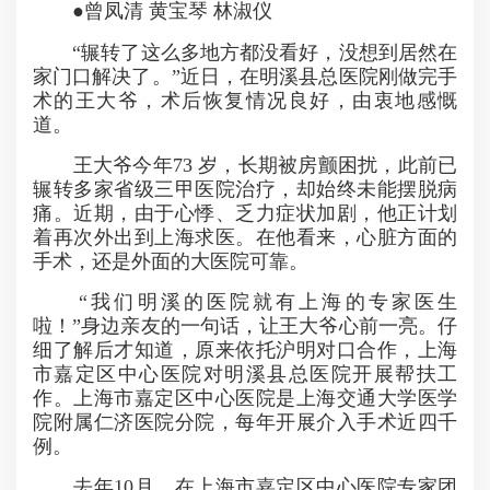
●曾凤清 黄宝琴 林淑仪
“辗转了这么多地方都没看好，没想到居然在
家门口解决了。”近日，在明溪县总医院刚做完手
术的王大爷，术后恢复情况良好，由衷地感慨
道。
王大爷今年73 岁，长期被房颤困扰，此前已
辗转多家省级三甲医院治疗，却始终未能摆脱病
痛。近期，由于心悸、乏力症状加剧，他正计划
着再次外出到上海求医。在他看来，心脏方面的
手术，还是外面的大医院可靠。
“我们明溪的医院就有上海的专家医生
啦！”身边亲友的一句话，让王大爷心前一亮。仔
细了解后才知道，原来依托沪明对口合作，上海
市嘉定区中心医院对明溪县总医院开展帮扶工
作。上海市嘉定区中心医院是上海交通大学医学
院附属仁济医院分院，每年开展介入手术近四千
例。
去年10月，在上海市嘉定区中心医院专家团