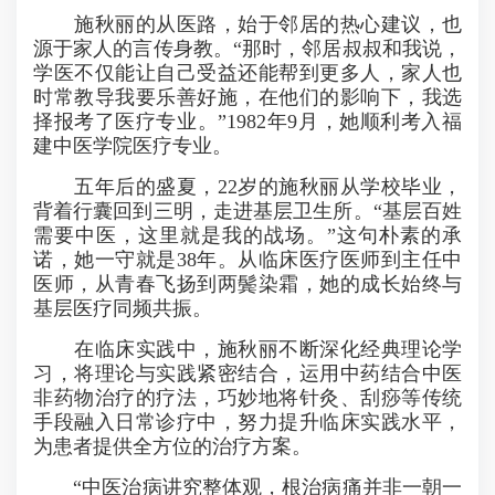
施秋丽的从医路，始于邻居的热心建议，也
源于家人的言传身教。“那时，邻居叔叔和我说，
学医不仅能让自己受益还能帮到更多人，家人也
时常教导我要乐善好施，在他们的影响下，我选
择报考了医疗专业。”1982年9月，她顺利考入福
建中医学院医疗专业。
五年后的盛夏，22岁的施秋丽从学校毕业，
背着行囊回到三明，走进基层卫生所。“基层百姓
需要中医，这里就是我的战场。”这句朴素的承
诺，她一守就是38年。从临床医疗医师到主任中
医师，从青春飞扬到两鬓染霜，她的成长始终与
基层医疗同频共振。
在临床实践中，施秋丽不断深化经典理论学
习，将理论与实践紧密结合，运用中药结合中医
非药物治疗的疗法，巧妙地将针灸、刮痧等传统
手段融入日常诊疗中，努力提升临床实践水平，
为患者提供全方位的治疗方案。
“中医治病讲究整体观，根治病痛并非一朝一