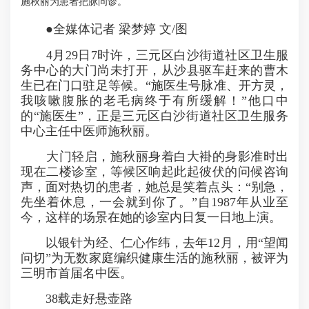
施秋丽为患者把脉问诊。
●全媒体记者 梁梦婷 文/图
4月29日7时许，三元区白沙街道社区卫生服
务中心的大门尚未打开，从沙县驱车赶来的曹木
生已在门口驻足等候。“施医生号脉准、开方灵，
我咳嗽腹胀的老毛病终于有所缓解！”他口中
的“施医生”，正是三元区白沙街道社区卫生服务
中心主任中医师施秋丽。
大门轻启，施秋丽身着白大褂的身影准时出
现在二楼诊室，等候区响起此起彼伏的问候咨询
声，面对热切的患者，她总是笑着点头：“别急，
先坐着休息，一会就到你了。”自1987年从业至
今，这样的场景在她的诊室内日复一日地上演。
以银针为经、仁心作纬，去年12月，用“望闻
问切”为无数家庭编织健康生活的施秋丽，被评为
三明市首届名中医。
38载走好悬壶路