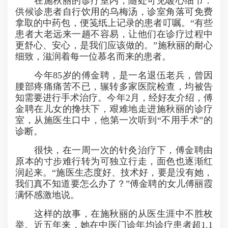
在施秋丽的诊疗室内，随处可见暖心细节：
供候诊患者自行饮用的乌梅汤，诊室角落可免费
拿取的中药包，便笺纸上记录的患者叮嘱。“有些
患者大老远来一趟不容易，让他们在诊疗过程中
更舒心、安心，是我们应该做的。”施秋丽的耐心
细致，滋润着每一位慕名而来的患者。
今年85岁的傅金聘，是一名退伍老兵，曾因
腰部疼痛痛苦不已，辗转多家医院检查，均被告
知需要进行手术治疗。今年2月，经好友介绍，傅
金聘在儿女的搀扶下，艰难地走进施秋丽的诊疗
室，从施医生口中，他第一次听到“不用手术”的
诊断。
很快，在一周一次的针灸治疗下，傅金聘由
原本的寸步难行转为可独立行走，面色也逐渐红
润起来。“施医生态度好、技术好，要是没有她，
我们真不知道要怎么办了？”傅金聘的女儿傅丽霞
满怀感激地说。
这样的故事，在施秋丽的从医生涯中不胜枚
举。近五年来，她在中医门诊年均诊疗患者超1.1