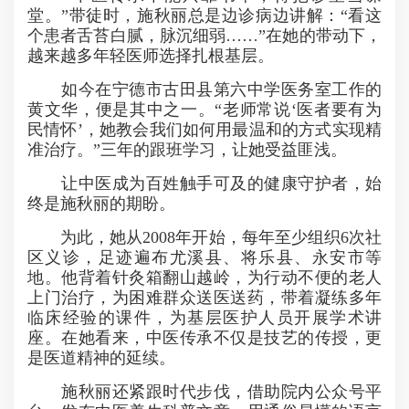
堂。”带徒时，施秋丽总是边诊病边讲解：“看这
个患者舌苔白腻，脉沉细弱……”在她的带动下，
越来越多年轻医师选择扎根基层。
如今在宁德市古田县第六中学医务室工作的
黄文华，便是其中之一。“老师常说‘医者要有为
民情怀’，她教会我们如何用最温和的方式实现精
准治疗。”三年的跟班学习，让她受益匪浅。
让中医成为百姓触手可及的健康守护者，始
终是施秋丽的期盼。
为此，她从2008年开始，每年至少组织6次社
区义诊，足迹遍布尤溪县、将乐县、永安市等
地。他背着针灸箱翻山越岭，为行动不便的老人
上门治疗，为困难群众送医送药，带着凝练多年
临床经验的课件，为基层医护人员开展学术讲
座。在她看来，中医传承不仅是技艺的传授，更
是医道精神的延续。
施秋丽还紧跟时代步伐，借助院内公众号平