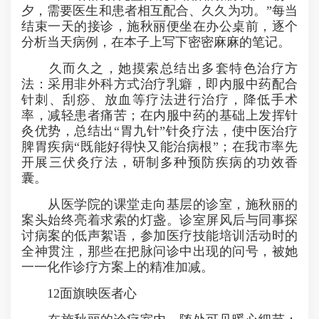
夕，需要医生和患者相互配合、久久为功。”每当
结束一天的接诊，施秋丽便坐在办公桌前，逐个
分析当天病例，在本子上写下密密麻麻的笔记。
久而久之，她摸索总结出多套特色治疗方
法：采用非外科方式治疗乳癖，即内服中药配合
针刺、刮痧、放血等疗法进行治疗，降低手术
率，减轻患者痛苦；在内服中药的基础上发挥针
灸优势，总结出“胃九针”针灸疗法，使中医治疗
脾胃疾病“既能好得快又能治病根”；在我市率先
开展三伏灸疗法，研制多种预防疾病的功效香
囊。
从医学院的课堂走向基层的诊室，施秋丽的
案头始终亮着求索的灯盏。诊室屏风后与同事探
讨病案的低声絮语，参加医疗技能培训活动时的
全神贯注，那些在把脉问诊中出现的问号，被她
一一化作诊疗方案上的精准加减。
12面旗映医者心