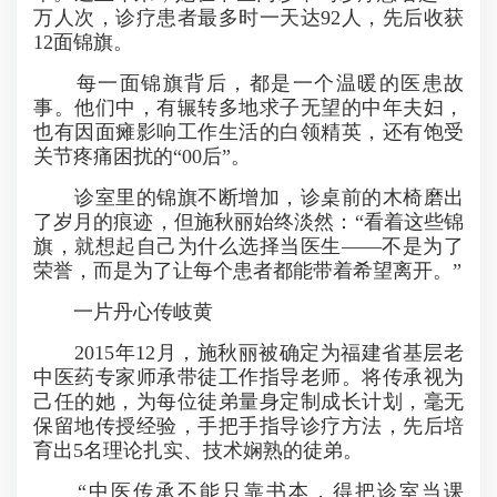
万人次，诊疗患者最多时一天达92人，先后收获
12面锦旗。
每一面锦旗背后，都是一个温暖的医患故
事。他们中，有辗转多地求子无望的中年夫妇，
也有因面瘫影响工作生活的白领精英，还有饱受
关节疼痛困扰的“00后”。
诊室里的锦旗不断增加，诊桌前的木椅磨出
了岁月的痕迹，但施秋丽始终淡然：“看着这些锦
旗，就想起自己为什么选择当医生——不是为了
荣誉，而是为了让每个患者都能带着希望离开。”
一片丹心传岐黄
2015年12月，施秋丽被确定为福建省基层老
中医药专家师承带徒工作指导老师。将传承视为
己任的她，为每位徒弟量身定制成长计划，毫无
保留地传授经验，手把手指导诊疗方法，先后培
育出5名理论扎实、技术娴熟的徒弟。
“中医传承不能只靠书本，得把诊室当课