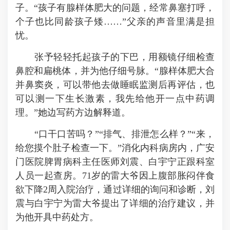
子。“孩子有腺样体肥大的问题，经常鼻塞打呼，
个子也比同龄孩子矮……”父亲的声音里满是担
忧。
张予轻轻托起孩子的下巴，用额镜仔细检查
鼻腔和扁桃体，并为他仔细号脉。“腺样体肥大合
并鼻窦炎，可以带他去做睡眠监测后再评估，也
可以测一下生长激素，我先给他开一点中药调
理。”她边写药方边解释道。
“口干口苦吗？”“排气、排泄怎么样？”“来，
给您摸个肚子检查一下。”消化内科病房内，广安
门医院脾胃病科主任医师刘震、白宇宁正跟科室
人员一起查房。71岁的雷大爷因上腹部胀闷伴食
欲下降2周入院治疗，通过详细的询问和诊断，刘
震与白宇宁为雷大爷提出了详细的治疗建议，并
为他开具中药处方。