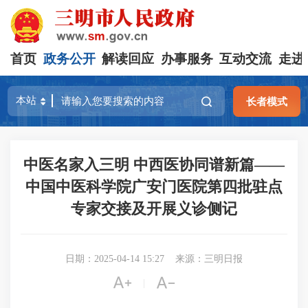
首页
政务公开
解读回应
办事服务
互动交流
走进
长者模式
中医名家入三明 中西医协同谱新篇——
中国中医科学院广安门医院第四批驻点
专家交接及开展义诊侧记
日期：2025-04-14 15:27
来源：三明日报


|