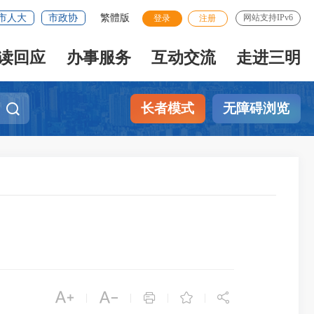
市人大
市政协
繁體版
网站支持IPv6
登录
注册
读回应
办事服务
互动交流
走进三明
长者模式
无障碍浏览





|
|
|
|