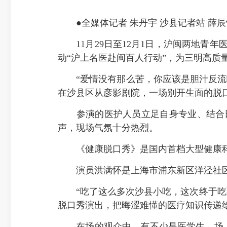
●全媒体记者 朱丹宇 沙县记者站 薛辰怡
11月29日至12月1日，沪闽两地青
动“沪上名医赴闽百人行动”，为三明高质
“爱情没有那么苦，你应该是胆汁反流啦。
在沙县区从彦影剧院，一场别开生面的脱
参演的医护人员立足自身专业、结合日
声，现场气氛十分热烈。
《健康脱口秀》是国内首档大型健康科
演员洪满怀是上海市浦东新区洋泾社区
“吃了这么多次沙县小吃，这次终于吃到
脱口秀演出，把晦涩难懂的医疗知识传递
在场的观众中，有不少是医学生，场上