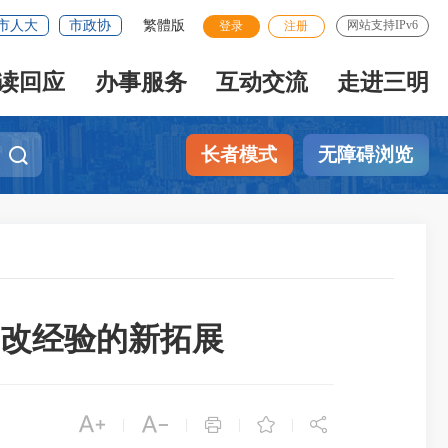
市人大
市政协
繁體版
网站支持IPv6
登录
注册
读回应
办事服务
互动交流
走进三明
长者模式
无障碍浏览
医改经验的新拓展





|
|
|
|