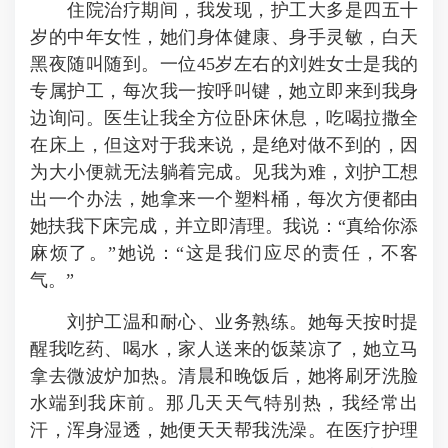
住院治疗期间，我发现，护工大多是四五十
岁的中年女性，她们身体健康、身手灵敏，白天
黑夜随叫随到。一位45岁左右的刘姓女士是我的
专属护工，每次我一按呼叫键，她立即来到我身
边询问。医生让我全方位卧床休息，吃喝拉撒全
在床上，但这对于我来说，是绝对做不到的，因
为大小便就无法躺着完成。见我为难，刘护工想
出一个办法，她拿来一个塑料桶，每次方便都由
她扶我下床完成，并立即清理。我说：“真给你添
麻烦了。”她说：“这是我们应尽的责任，不客
气。”
刘护工温和耐心、业务熟练。她每天按时提
醒我吃药、喝水，家人送来的饭菜凉了，她立马
拿去微波炉加热。清晨和晚饭后，她将刷牙洗脸
水端到我床前。那几天天气特别热，我经常出
汗，浑身湿透，她便天天帮我洗澡。在医疗护理