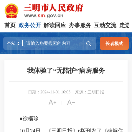
首页
政务公开
解读回应
办事服务
互动交流
走进
长者模式
我体验了“无陪护”病房服务
日期：2024-11-01 16:03
来源：三明日报


|
●徐榴珍
10月24日，《三明日报》6版刊发了《破解住