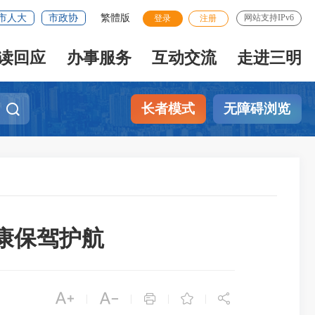
市人大
市政协
繁體版
网站支持IPv6
登录
注册
读回应
办事服务
互动交流
走进三明
长者模式
无障碍浏览
康保驾护航





|
|
|
|