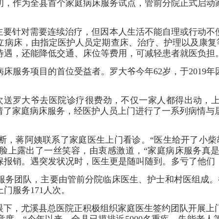
初，作为全县首个家庭病床服务试点，管前分院正式启动
要针对需要连续治疗，但因本人生活不能自理或行动不
立病床，由指定医护人员定期查床、治疗、护理以及康复等
待遇，还能降低交通、床位等费用，可减轻患者就医负担
服务项目的首位受益者。罗大爷今年62岁，于2019年
送罗大爷去医院诊疗很费劲，不仅一家人都得出动，上
申请了家庭病床服务，经医护人员上门进行了一系列病情与
，蒋阿姨联系了家庭医生上门看诊。“医生给开了小柴胡
的脸上露出了一丝笑容，由衷感激道，“家庭病床服务真
保报销。遇突发状况时，医生更是随叫随到。多亏了他们
务团队，主要由管前分院临床医生、护士和村医组成。截至
门服务171人次。
下，尤溪县总医院正积极组织家庭医生签约团队开展上
度。“今年以来，全县已摸排近5000名重疾、失能老