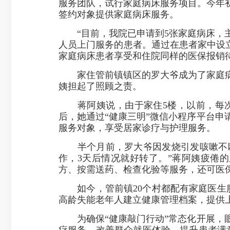
服务团队，试行家庭病床服务项目。今年
签约对象提供家庭病床服务。
“目前，我院已申请到5张家庭病床，主
人员上门服务的患者。通过在患者家中设
家庭病床患者享受和住院同样的医保报销
家住管前镇镇区的罗大爷成为了家庭病床
姨担起了照顾之责。
蒋阿姨说，由于家住5楼，以前，每次
后，她通过“健康三明”微信小程序平台
服务对象，享受居家诊疗与护理服务。
半个月前，罗大爷因发烧引发咳嗽不断
作，3天后情况就好转了。”蒋阿姨疲倦
方、按需送药、检查化验等服务，还可医
如今，管前镇20个村都配有家庭医生服
高龄失能老年人建立健康管理档案，提供上
为确保“健康敲门行动”常态化开展，眼
疗服务，改善群众就医体验，提升患者满意