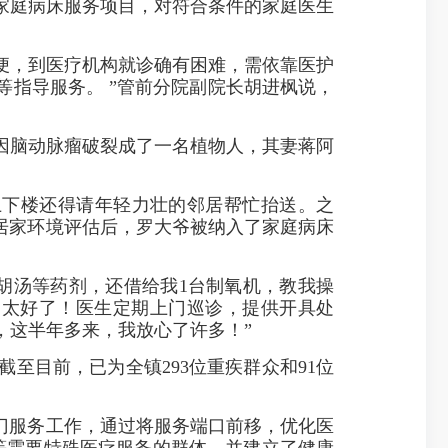
家庭病床服务项目，对符合条件的家庭医生
便，到医疗机构就诊确有困难，需依靠医护
指导服务。 ”管前分院副院长胡进枫说，
。
因脑动脉瘤破裂成了一名植物人，其妻蒋阿
下楼还得请年轻力壮的邻居帮忙抬送。之
居家环境评估后，罗大爷被纳入了家庭病床
汤等药剂，还借给我1台制氧机，教我操
是太好了！医生定期上门巡诊，提供开具处
，这半年多来，我放心了许多！”
目前，已为全镇293位重疾群众和91位
门服务工作，通过将服务端口前移，优化医
人等需要特殊医疗服务的群体，并建立了健康