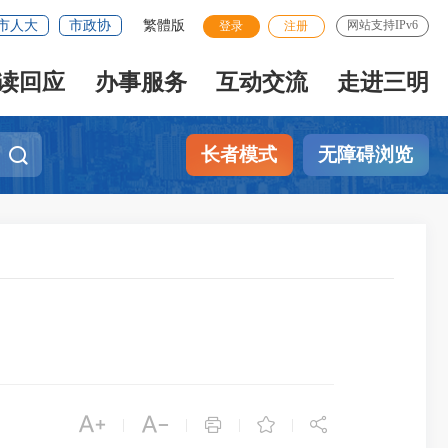
市人大
市政协
繁體版
网站支持IPv6
登录
注册
读回应
办事服务
互动交流
走进三明
长者模式
无障碍浏览





|
|
|
|