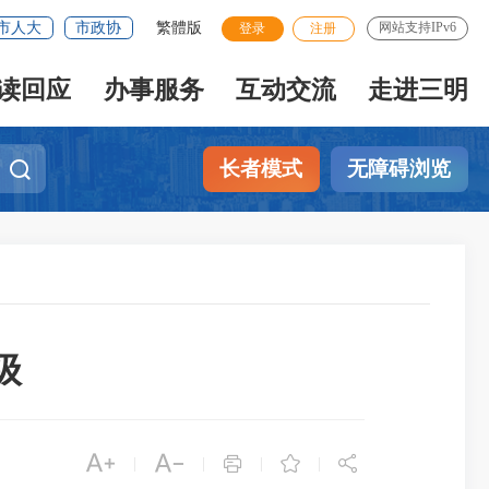
市人大
市政协
繁體版
网站支持IPv6
登录
注册
读回应
办事服务
互动交流
走进三明
长者模式
无障碍浏览
级





|
|
|
|