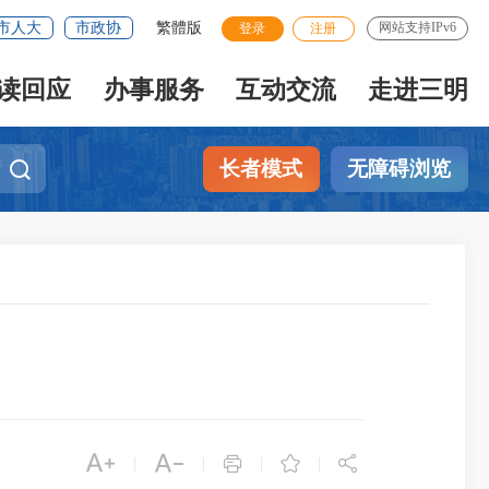
市人大
市政协
繁體版
网站支持IPv6
登录
注册
读回应
办事服务
互动交流
走进三明
长者模式
无障碍浏览





|
|
|
|