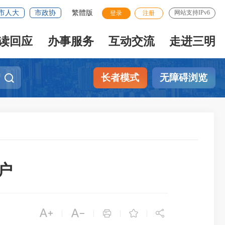
市人大
市政协
繁體版
网站支持IPv6
登录
注册
读回应
办事服务
互动交流
走进三明
长者模式
无障碍浏览
户





|
|
|
|