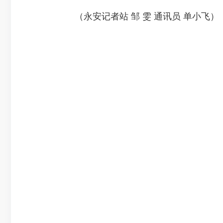
（永安记者站 邹 雯 通讯员 单小飞）