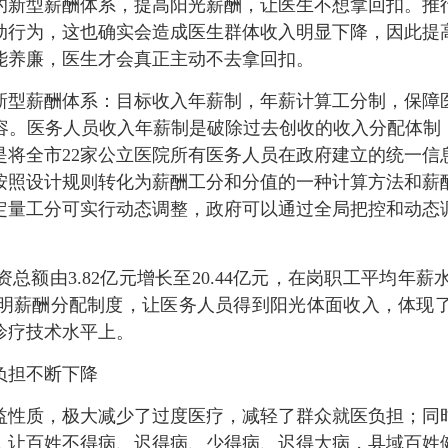
新型薪酬体系，提高阳光薪酬，让医生不想拿回扣。推行
动行为，这也确实会造成医生群体收入明显下降，因此提
能养廉，医生才会真正主动不去拿回扣。
型薪酬体系：目标收入年薪制，年薪计算工分制，保障医
容。医务人员收入年薪制是破除过去创收的收入分配体制，
是将全市22家公立医院所有医务人员在政府建立的统一信
按照设计规则转化为薪酬工分和分值的一种计算方法和薪
定量工分可实行动态调整，政府可以通过全局把控和动态
总额由3.82亿元增长至20.44亿元，在岗职工平均年薪水平
万元。三明薪酬分配制度，让医务人员得到阳光体面收入，体
诊疗技术水平上。
担不断下降
性质，极大减少了过度医疗，减轻了群众就医负担；同时
，让百姓不得病、迟得病、少得病、迟得大病，县域百姓