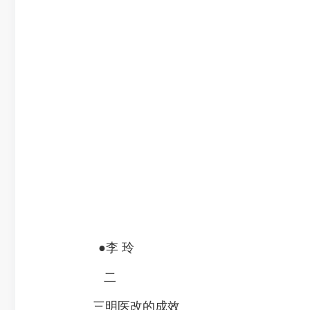
●李 玲
二
三明医改的成效