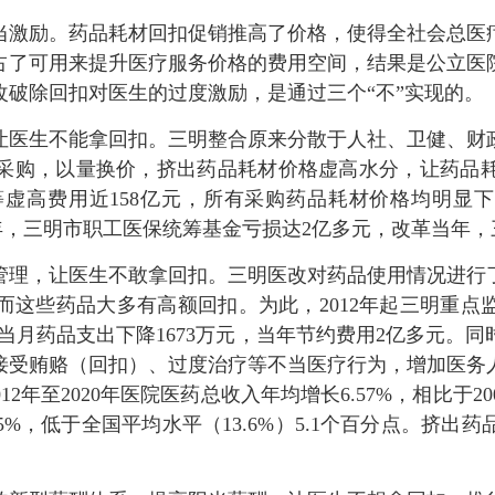
激励。药品耗材回扣促销推高了价格，使得全社会总医疗
占了可用来提升医疗服务价格的费用空间，结果是公立医
破除回扣对医生的过度激励，是通过三个“不”实现的。
医生不能拿回扣。三明整合原来分散于人社、卫健、财政
采购，以量换价，挤出药品耗材价格虚高水分，让药品
虚高费用近158亿元，所有采购药品耗材价格均明显下
2011年，三明市职工医保统筹基金亏损达2亿多元，改革当
理，让医生不敢拿回扣。三明医改对药品使用情况进行了
这些药品大多有高额回扣。为此，2012年起三明重点监控
控当月药品支出下降1673万元，当年节约费用2亿多元。
接受贿赂（回扣）、过度治疗等不当医疗行为，增加医务
2年至2020年医院医药总收入年均增长6.57%，相比于200
8.5%，低于全国平均水平（13.6%）5.1个百分点。挤