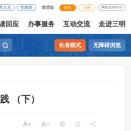
市人大
市政协
繁體版
网站支持IPv6
登录
注册
读回应
办事服务
互动交流
走进三明
长者模式
无障碍浏览
践 （下）





|
|
|
|