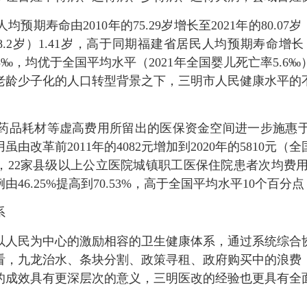
命由2010年的75.29岁增长至2021年的80.07
78.2岁）1.41岁，高于同期福建省居民人均预期寿命增长（从201
2.33‰，均优于全国平均水平（2021年全国婴儿死亡率5
老龄少子化的人口转型背景之下，三明市人民健康水平的
品耗材等虚高费用所留出的医保资金空间进一步施惠于
革前2011年的4082元增加到2020年的5810元（全国为
020年，22家县级以上公立医院城镇职工医保住院患者次均费用实
46.25%提高到70.53%，高于全国平均水平10个百
系
人民为中心的激励相容的卫生健康体系，通过系统综合协
看，九龙治水、条块分割、政策寻租、政府购买中的浪费
的成效具有更深层次的意义，三明医改的经验也更具有全