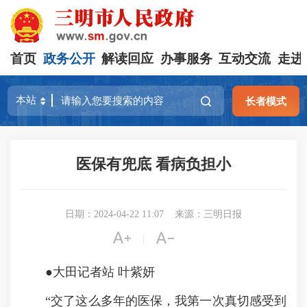
首页
政务公开
解读回应
办事服务
互动交流
走进
长者模式
医保有兜底 看病负担小
日期：2024-04-22 11:07
来源：三明日报


|
●大田记者站 叶紫妍
“交了这么多年的医保，我第一次真切感受到