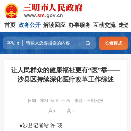
首页
政务公开
解读回应
办事服务
互动交流
走进
长者模式
让人民群众的健康福祉更有“医”靠——
沙县区持续深化医疗改革工作综述
日期：2024-04-10 09:25
来源：三明日报


|
●沙县记者站 许 琰