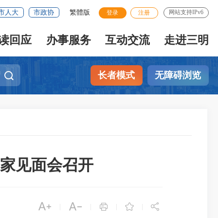
市人大
市政协
繁體版
网站支持IPv6
登录
注册
读回应
办事服务
互动交流
走进三明
长者模式
无障碍浏览
家见面会召开





|
|
|
|