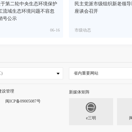
关于第二轮中央生态环境保护
民主党派市级组织新老领导
江流域生态环境问题不容忽
座谈会召开
销号公示
06-16
市级动态
区）
省内重要网站
建设管理
新媒体矩阵
闽ICP备09005087号
e三明