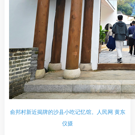
俞邦村新近揭牌的沙县小吃记忆馆。人民网 黄东
仪摄