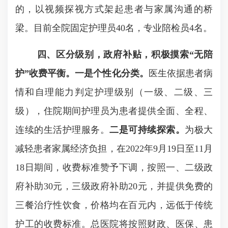
的，以视频探视方式架起患者与家属沟通的桥
梁。目前全院固定护理员
40
名，专业陪检员
4
名。
四、区分级别，政府补贴，积极摸索“无陪
护”收费平衡。
一是个性化分类。
医生依据患者病
情和自理能力判定护理级别（一级、二级、三
级），住院期间护理员为患者提供全面、全程、
连续的生活护理服务。
二是可持续探索。
为极大
减轻患者家属经济负担，在
2022
年
9
月
19
日至
11
月
18
日期间，收费标准赞予下调，按照一、二级政
府补助
30
元，三级政府补助
20
元，并提供免费的
三餐治疗性饮食，价格均在百元内，远低于传统
护工的收费标准。总医院将按照财政、医保、患