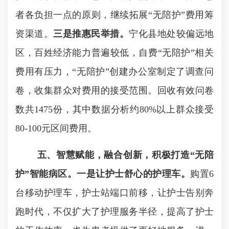
者各负担一点的原则，继续拓展“无陪护”费用筹
资渠道。
三是推惠民举措。
宁化县地处较偏远地
区，百姓经济能力普遍较低，自费“无陪护”相关
费用有压力，“无陪护”创建办公室制定了调查问
卷，收集群众对费用的接受范围。回收有效问卷
数共
1475
份，其中数据分析约
80%
以上群众接受
80-100
元区间费用。
五、智慧赋能，融合创新，积极打造“无陪
护”智能病区。
一是让护士舒心的护理车。
购置
6
台移动护理车，护士站端口前移，让护士告别奔
跑时代，不仅扩大了护理服务半径，提高了护士