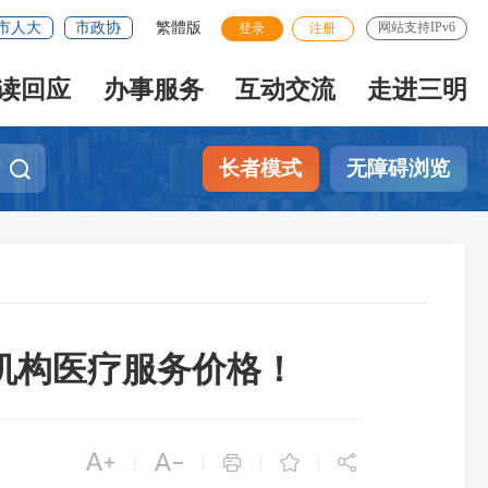
市人大
市政协
繁體版
网站支持IPv6
登录
注册
读回应
办事服务
互动交流
走进三明
长者模式
无障碍浏览
机构医疗服务价格！





|
|
|
|