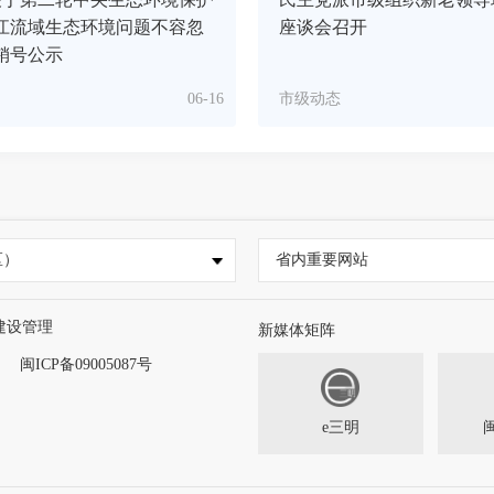
江流域生态环境问题不容忽
座谈会召开
销号公示
06-16
市级动态
区）
省内重要网站
建设管理
新媒体矩阵
闽ICP备09005087号
e三明