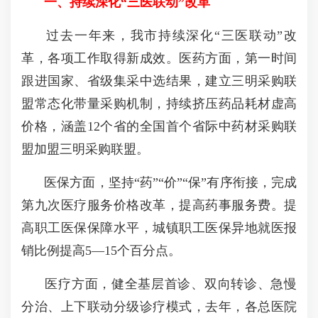
一、持续深化
“
三医联动
”
改革
过去一年来，我市持续深化
“
三医联动
”
改
革，各项工作取得新成效。医药方面，第一时间
跟进国家、省级集采中选结果，建立三明采购联
盟常态化带量采购机制，持续挤压药品耗材虚高
价格，涵盖
12
个省的全国首个省际中药材采购联
盟加盟三明采购联盟。
医保方面，坚持
“
药
”“
价
”“
保
”
有序衔接，完成
第九次医疗服务价格改革，提高药事服务费。提
高职工医保保障水平，城镇职工医保异地就医报
销比例提高
5—15
个百分点。
医疗方面，健全基层首诊、双向转诊、急慢
分治、上下联动分级诊疗模式，去年，各总医院