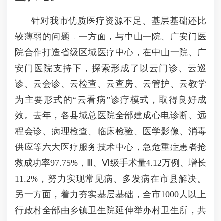
针对我市优质医疗资源不足、基层基础还比
较薄弱的问题，一方面，与中山一院、广安门医
院合作打造省级区域医疗中心，在中山一院、广
安门医院支持下，探索形成了以云门诊、云巡
诊、云会诊、云检查、云查房、云管护、云教学
为主要形式的
“
云看病
”
诊疗模式，取得良好成
效。去年，各县域总医院全部建成心电诊断、远
程会诊、病理检查、临床检验、医学影像、消毒
供应等六大医疗服务技术中心，急危重症患者抢
救成功率
97.75%
，Ⅲ、Ⅵ级手术量
4.12
万例、增长
11.2%
，努力实现常见病、多发病在市县解决。
另一方面，着力夯实基层基础，全市
1000
人以上
行政村全部由乡镇卫生院延伸举办村卫生所，共