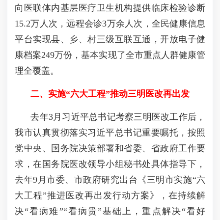
向医联体内基层医疗卫生机构提供临床检验诊断
15.2
万人次，远程会诊
3
万余人次，全民健康信息
平台实现县、乡、村三级互联互通，开放电子健
康档案
249
万份，基本实现了全市重点人群健康管
理全覆盖。
二、实施
“
六大工程
”
推动三明医改再出发
去年
3
月习近平总书记考察三明医改工作后，
我市认真贯彻落实习近平总书记重要嘱托，按照
党中央、国务院决策部署和省委、省政府工作要
求，在国务院医改领导小组秘书处具体指导下，
去年
9
月市委、市政府研究出台《三明市实施
“
六
大工程
”
推进医改再出发行动方案》，在持续解
决
“
看病难
”“
看病贵
”
基础上，重点解决
“
看好