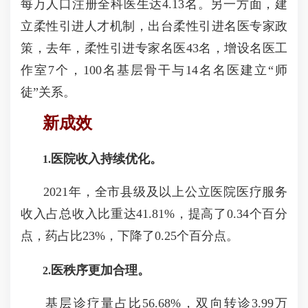
每万人口注册全科医生达
4.13
名。另一方面，建
立柔性引进人才机制，出台柔性引进名医专家政
策，去年，柔性引进专家名医
43
名，增设名医工
作室
7
个，
100
名基层骨干与
14
名名医建立
“
师
徒
”
关系。
新成效
医院收入持续优化。
1.
2021
年，全市县级及以上公立医院医疗服务
收入占总收入比重达
41.81%
，提高了
0.34
个百分
点，药占比
23%
，下降了
0.25
个百分点。
医秩序更加合理。
2.
基层诊疗量占比
56.68%
，双向转诊
3.99
万