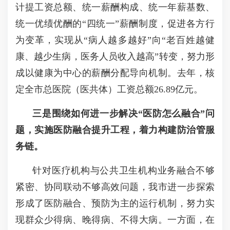
计提工资总额、统一薪酬构成、统一年薪基数、
统一优绩优酬的
“
四统一
”
薪酬制度，促进各方行
为变革，实现从
“
病人越多越好
”
向
“
老百姓越健
康、越少生病，医务人员收入越高
”
转变，努力形
成以健康为中心的薪酬分配导向机制。去年，核
定全市总医院（医共体）工资总额
26.89
亿元。
三是围绕如何进一步解决
“
医防怎么融合
”
问
题，实施医防融合提升工程，着力构建防治管服
务链。
针对医疗机构与公共卫生机构业务融合不够
紧密、协同联动不够高效问题，我市进一步探索
形成了医防融合、预防为主的运行机制，努力实
现群众少得病、晚得病、不得大病。一方面，在