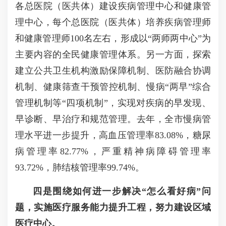
各总医院（医共体）建设疾病管理中心和健康管
理中心，每个总医院（医共体）培养疾病管理师
和健康管理师
100
名左右，形成以
“
两师两中心
”
为
主要内容的全民健康管理体系。另一方面，探索
建立公共卫生机构激励保障机制、医防融合协调
机制、健康筛查干预管控机制、慢病
“
两早
”
综合
管理机制等
“
四项机制
”
，实现对疾病的早发现、
早诊断、早治疗和规范管理。去年，全市慢病管
理水平进一步提升，高血压管理率
83.08%
，糖尿
病管理率
82.77%
，严重精神病障碍管理率
93.72%
，肺结核管理率
99.74%
。
四是围绕如何进一步解决
“
怎么看好病
”
问
题，实施医疗服务能力提升工程，努力建设区域
医疗中心。