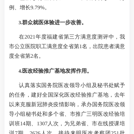
例、增长
9.79%
。
群众就医体验进一步改善。
3.
在
2021
年度福建省第三方满意度测评中，我
市公立医院职工满意度全省第
1
名，出院患者满意
度全省第
2
名。
医改经验推广基地发挥作用。
4.
认真落实国务院医改领导小组及秘书处赋予
的任务，建好全国深化医改经验推广基地，去年
以来克服新冠肺炎疫情影响，承办国务院医改领
导小组秘书处和多个省、市推广三明医改经验培
训班
14
期、
1307
人次，为兄弟省、市在线授课培
训
7
期、
2626
人次，接待来明医改考察团
251
批