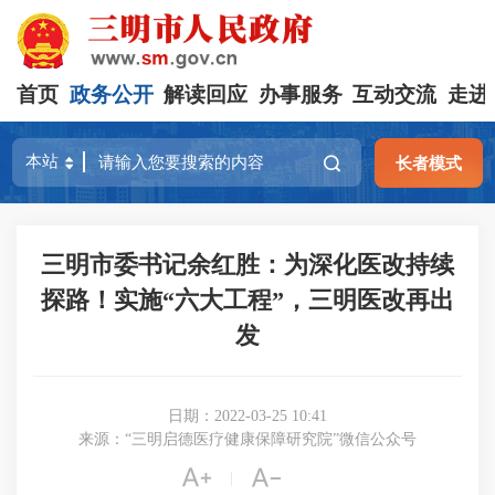
首页
政务公开
解读回应
办事服务
互动交流
走进
长者模式
三明市委书记余红胜：为深化医改持续
探路！实施“六大工程”，三明医改再出
发
日期：2022-03-25 10:41
来源：“三明启德医疗健康保障研究院”微信公众号


|