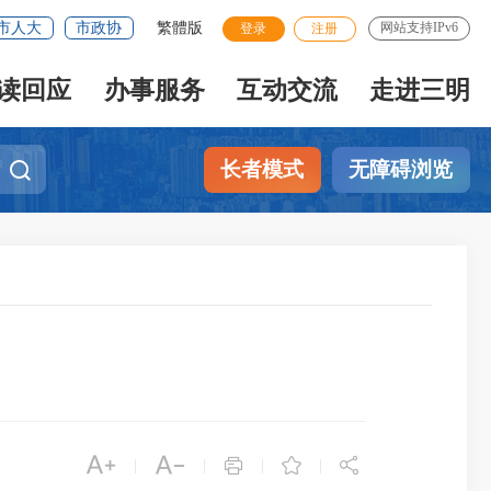
市人大
市政协
繁體版
网站支持IPv6
登录
注册
读回应
办事服务
互动交流
走进三明
长者模式
无障碍浏览





|
|
|
|