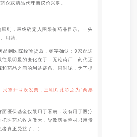
地药企或药品代理商议价采购。
的原则，最终确定入围限价药品目录。一头
药、用药。
药品到医院经验货后，签字确认；9家配送
以往最明显的变化在于：无论药厂、药代还
院和药品之间的利益链条。同时呢，为了提
。
、只需开两次发票，三明对此称之为“两票
方面医保基金仅限用于看病，没有用于医疗
力把医药总收入做大，导致药品耗材只用贵
患者真正受益了。）