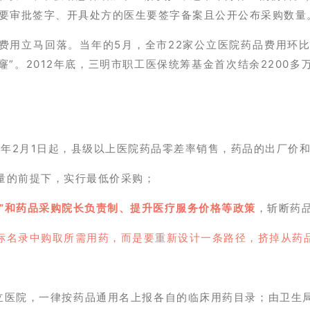
长要审批签字、开具处方的医生要签字备案且公开公布采购数量
用立马回落。当年的5月，全市22家公立医院药品费用环比下
”。2012年底，三明市职工医保统筹基金首次结余2200多
13年2月1日起，县级以上医院药品零差率销售，药品的出厂价
量的前提下，实行最低价采购；
制”和药品采购院长负责制、提升医疗服务价格等政策
，斩断药
标名录中购取所需用药，而是要重新设计一条路径，挤掉从药品
公立医院，一律按药品通用名上报各自的临床用药目录；由卫生