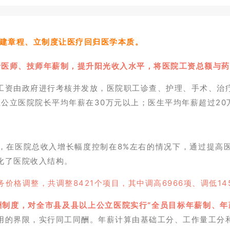
是建章程、立制度让医疗回归医学本质。
试行医师、技师年薪制，提升阳光收入水平，将医院工资总额与
工资由政府进行考核并发放，医院职工诊查、护理、手术、治
上公立医院院长平均年薪在30万元以上；医生平均年薪超过2
，在医院总收入增长幅度控制在8%左右的情况下，通过提高
化了医院收入结构。
务价格调整，共调整8421个项目，其中调高6966项、调低14
酬制度，对全市县及县以上公立医院实行“全员目标年薪制、年
用的界限，实行同工同酬。年薪计算由基础工分、工作量工分