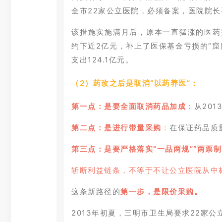
全市22家公立医院，必须备案，医院院
该措施实施满月后，原本一直猛涨的医药费
约下近2亿元，补上了医保基金亏损的“窟窿
支出124.1亿元。
（2）药改之后是取消“以药养医”：
第一点：
是要全面取消药品加成
：
从20
第二点：
是进行带量采购
：
在保证药品质
第三点：是要严格落实“一品两规”“两票
斩断利益链条，不等于不让公立医院从中
这条新路径的
第一步，是限价采购。
2013年初夏，三明市卫生局要求22家