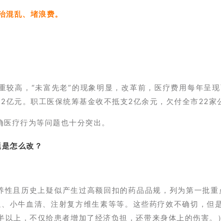
是治混乱、堵浪费。
较高，“未富先老”的现象明显，改革前，医疗费用每年呈现两
0.2亿元。职工医保统筹基金收不抵支2亿余元，欠付全市22家
确医疗行为等问题
也十分突出
。
题是怎么改？
营养性且历史上疑似产生过高额回扣的药品品规，列为第一批重
通、小牛血清、注射复方维生素等等。这些药疗效不确切，但
半以上，不仅给患者增加了经济负担，还带来身体上的伤害。）