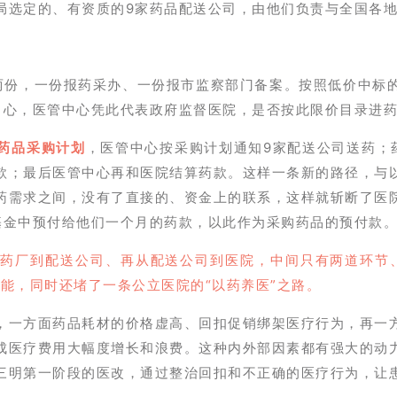
局选定的、有资质的9家药品配送公司，由他们负责与全国各
两份，一份报药采办、一份报市监察部门备案。按照低价中标
中心，医管中心凭此代表政府监督医院，是否按此限价目录进
药品采购计划
，医管中心按采购计划通知9家配送公司送药；
款；最后医管中心再和医院结算药款。
这样一条新的路径，与
药需求之间，没有了直接的、资金上的联系，这样就斩断了医
基金中预付给他们一个月的药款，以此作为采购药品的预付款
药厂到配送公司、再从配送公司到医院，中间只有两道环节
能，同时还堵了一条公立医院的“以药养医”之路。
，一方面药品耗材的价格虚高、回扣促销绑架医疗行为，再一
成医疗费用大幅度增长和浪费。这种内外部因素都有强大的动
三明第一阶段的医改，通过整治回扣和不正确的医疗行为，让