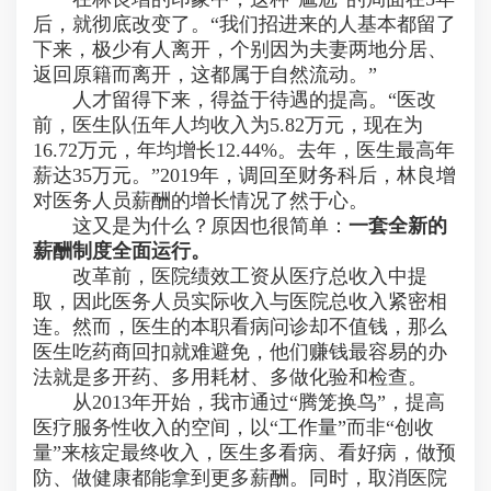
后，就彻底改变了。“我们招进来的人基本都留了
下来，极少有人离开，个别因为夫妻两地分居、
返回原籍而离开，这都属于自然流动。”
人才留得下来，得益于待遇的提高。“医改
前，医生队伍年人均收入为5.82万元，现在为
16.72万元，年均增长12.44%。去年，医生最高年
薪达35万元。”2019年，调回至财务科后，林良增
对医务人员薪酬的增长情况了然于心。
这又是为什么？原因也很简单：
一套全新的
薪酬制度全面运行。
改革前，医院绩效工资从医疗总收入中提
取，因此医务人员实际收入与医院总收入紧密相
连。然而，医生的本职看病问诊却不值钱，那么
医生吃药商回扣就难避免，他们赚钱最容易的办
法就是多开药、多用耗材、多做化验和检查。
从2013年开始，我市通过“腾笼换鸟”，提高
医疗服务性收入的空间，以“工作量”而非“创收
量”来核定最终收入，医生多看病、看好病，做预
防、做健康都能拿到更多薪酬。同时，取消医院