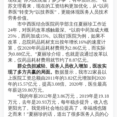
现在是‘你为医院做了多少事’，有本质区别。”在
苏文理看来，现在的工资结构更加优化，从“以药
养医”转变为“以技养医”，更能体现医务人员技术
劳务价值。
市中西医结合医院药学部主任夏丽珍工作近
24年，对医药改革感触最深。“以前中药加成大概
25%，西药加成15%。以我们医院为例，如果不
改革，总院药品耗材支出按年增长16%的速度计
算，仅2020年药品耗材费用为2.86亿元，而实际
为0.88亿元。”夏丽珍介绍，也就是说通过改革以
来，仅药品耗材费用就节约了8.87亿元。
群众负担减轻、医务人员收入增加，医改实
现了多方共赢的局面。
数据显示，我市22家县以
上医院工资总额由2011年的3.82亿元增加到2020
年的15.57亿元，提高3.08倍。2020年，医生最高
年薪达59.80万元。
“我的年薪2012年是3.86万元，2019年是19.18
万元，去年是20.93万元，每年稳步提升，收入也
更阳光了。我觉得社会地位提高了，幸福感也随
之而来！”夏丽珍的话，道出了很多医务人员的心