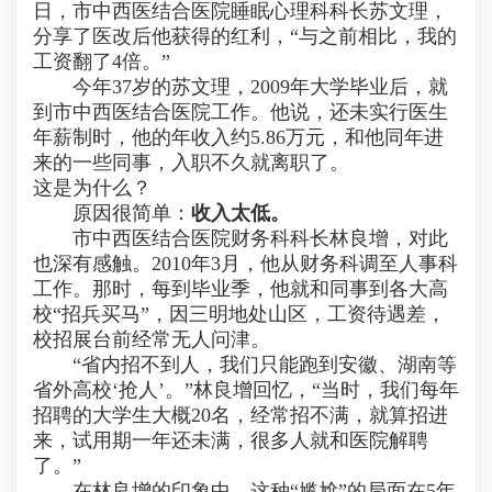
日，市中西医结合医院睡眠心理科科长苏文理，
分享了医改后他获得的红利，“与之前相比，我的
工资翻了4倍。”
今年37岁的苏文理，2009年大学毕业后，就
到市中西医结合医院工作。他说，还未实行医生
年薪制时，他的年收入约5.86万元，和他同年进
来的一些同事，入职不久就离职了。
这是为什么？
原因很简单：
收入太低。
市中西医结合医院财务科科长林良增，对此
也深有感触。2010年3月，他从财务科调至人事科
工作。那时，每到毕业季，他就和同事到各大高
校“招兵买马”，因三明地处山区，工资待遇差，
校招展台前经常无人问津。
“省内招不到人，我们只能跑到安徽、湖南等
省外高校‘抢人’。”林良增回忆，“当时，我们每年
招聘的大学生大概20名，经常招不满，就算招进
来，试用期一年还未满，很多人就和医院解聘
了。”
在林良增的印象中，这种“尴尬”的局面在5年