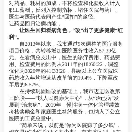
对药品、耗材的加成，不将检查和化验收入计入
职工薪酬，反列入控制指标，堵住医院与药厂、
医生与医药代表间产生“回扣”的途径。
让药品回归治病功能，
让医生回归看病角色，“改”出了更多健康“红
利”。
自2013年以来，我市通过9次调整的医疗服务
项目价格，共转移增加医院医务性收入57.39亿
元。在看病总支出中，医生的诊疗费用、药品费
用、检查费用的比例从2011年的18∶60∶22，调整
优化为2020年的41∶33∶26，县级以上公立医院医
药总收入年均增速从改革前的19.4%，下降至改
革后的6.57%。
在持续巩固医改的基础上，我市迈进医改第
三阶段——“以人民健康为中心”，从“治已病”发
展到“治未病”。2019年，慢性病一体化管理绩效
考核奖励金和家庭医生签约服务，也纳入了公立
医院的工资总量中。
“简单来说，以前是‘你为医院赚了多少钱’，