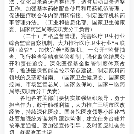
法，优化目录遴选调整程序，适时启动目录调整
工作。加强基本药物配备使用和用药规范管理，
促进医疗联合体内部用药衔接。制定医疗机构药
事管理办法。（工业和信息化部、国家卫生健康
委、国家药监局等按职责分工负责）
（二十）严格监督管理。完善医疗卫生行业
综合监管督察机制。大力推行医疗卫生行业“互联
网+监管”，加快完善“双随机、一公开”监督抽
查、飞行检查等精准监管机制，强化监管结果公
开和责任追究。深化医保基金监管制度体系改
革，推进医保智能监控示范点建设。制定原料药
领域的反垄断指南。（国家卫生健康委、国家疾
控局、市场监管总局、国家医保局、国家中医药
局等按职责分工负责）
各地各有关部门要切实加强组织领导，勇于
担当作为，敢于触碰利益，大力推广三明市医改
经验，持续深化医改。国务院医改领导小组秘书
处要加强统筹谋划和跟踪监测，建立任务台账并
按季度通报。要加强宣传引导，及时回应社会关
切，凝聚改革共识。