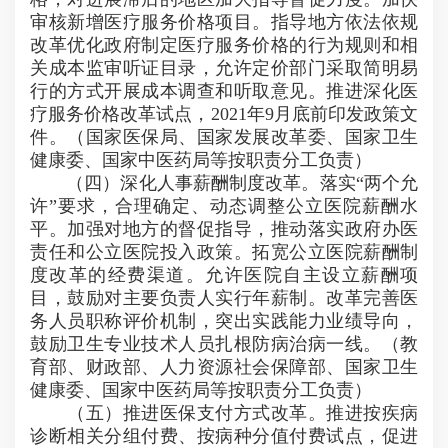
审核新增医疗服务价格项目。指导地方依法依规
改革优化政府制定医疗服务价格的行为规则和相
关成本监审听证目录，允许定价部门采取简明易
行的方式开展成本调查和听取意见。推进深化医
疗服务价格改革试点，2021年9月底前印发政策文
件。（国家医保局、国家发展改革委、国家卫生
健康委、国家中医药局等按职责分工负责）
（四）深化人事薪酬制度改革。落实“两个允
许”要求，合理确定、动态调整公立医院薪酬水
平。加强对地方的督促指导，推动落实政府办医
责任和公立医院投入政策。拓宽公立医院薪酬制
度改革的经费渠道。允许医院自主设立薪酬项
目，鼓励对主要负责人实行年薪制。改革完善医
务人员职称评价机制，突出实践能力业绩导向，
鼓励卫生专业技术人员扎根防病治病一线。（教
育部、财政部、人力资源社会保障部、国家卫生
健康委、国家中医药局等按职责分工负责）
（五）推进医保支付方式改革。推进按疾病
诊断相关分组付费、按病种分值付费试点，促进