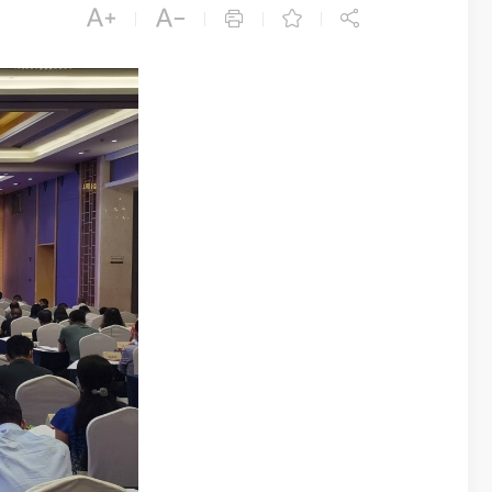





|
|
|
|