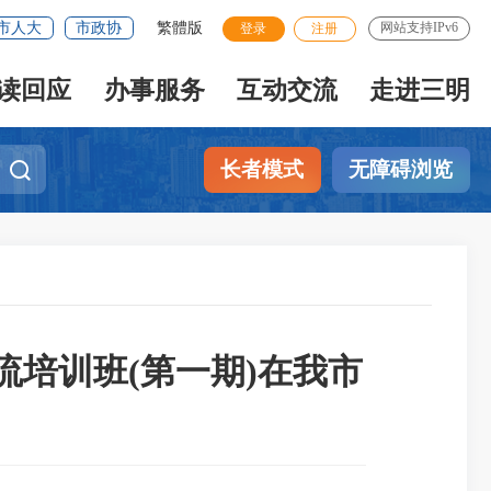
市人大
市政协
繁體版
网站支持IPv6
登录
注册
读回应
办事服务
互动交流
走进三明
长者模式
无障碍浏览
流培训班(第一期)在我市