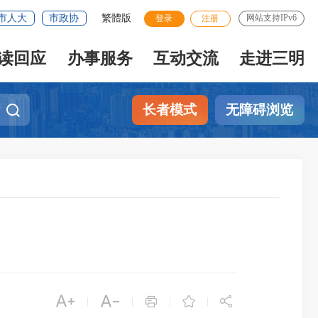
市人大
市政协
繁體版
网站支持IPv6
登录
注册
读回应
办事服务
互动交流
走进三明
长者模式
无障碍浏览





|
|
|
|