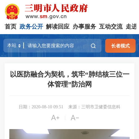
首页
政务公开
解读回应
办事服务
互动交流
走进
长者模式
以医防融合为契机，筑牢“肺结核三位一
体管理”防治网
日期：2020-08-10 09:51
来源：三明市卫健委信息科


|