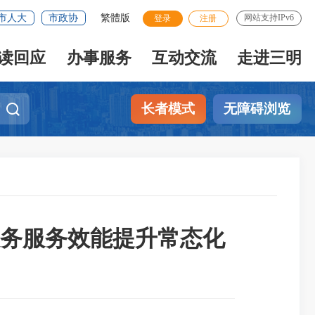
市人大
市政协
繁體版
网站支持IPv6
登录
注册
读回应
办事服务
互动交流
走进三明
长者模式
无障碍浏览
务服务效能提升常态化