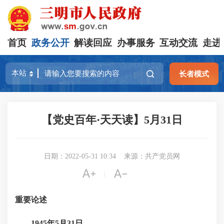
首页
政务公开
解读回应
办事服务
互动交流
走进
长者模式
【党史百年·天天读】5月31日
日期：2022-05-31 10:34
来源：共产党员网


|
重要论述
1945年5月31日