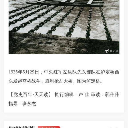
1935年5月29日，中央红军左纵队先头部队在泸定桥西
头发起夺桥战斗，胜利抢占大桥。图为泸定桥。
【党史百年·天天读】 执行编辑：卢 佳 审读：郭伟伟
指导：班永杰