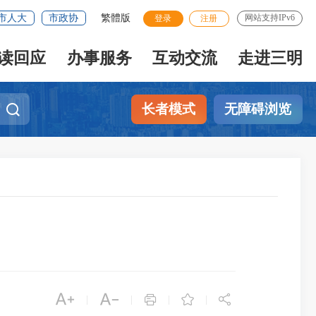
市人大
市政协
繁體版
网站支持IPv6
登录
注册
读回应
办事服务
互动交流
走进三明
长者模式
无障碍浏览





|
|
|
|