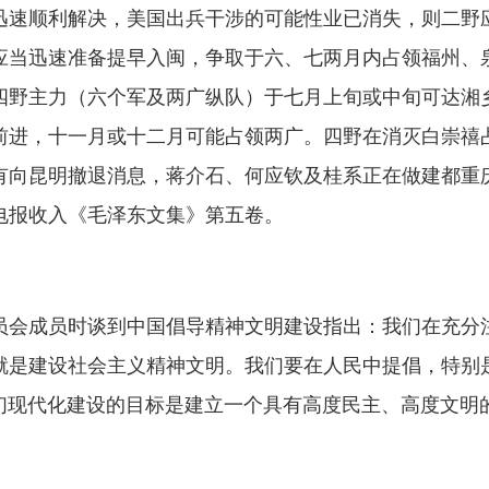
迅速顺利解决，美国出兵干涉的可能性业已消失，则二野
应当迅速准备提早入闽，争取于六、七两月内占领福州、
四野主力（六个军及两广纵队）于七月上旬或中旬可达湘
前进，十一月或十二月可能占领两广。四野在消灭白崇禧
有向昆明撤退消息，蒋介石、何应钦及桂系正在做建都重
电报收入《毛泽东文集》第五卷。
会成员时谈到中国倡导精神文明建设指出：我们在充分注
就是建设社会主义精神文明。我们要在人民中提倡，特别
我们现代化建设的目标是建立一个具有高度民主、高度文明