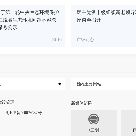
关于第二轮中央生态环境保护
民主党派市级组织新老领导
江流域生态环境问题不容忽
座谈会召开
销号公示
06-16
市级动态
区）
省内重要网站
建设管理
新媒体矩阵
闽ICP备09005087号
e三明