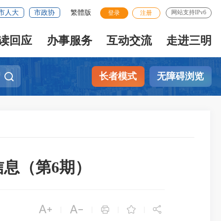
市人大
市政协
繁體版
网站支持IPv6
登录
注册
读回应
办事服务
互动交流
走进三明
长者模式
无障碍浏览
信息（第6期）





|
|
|
|