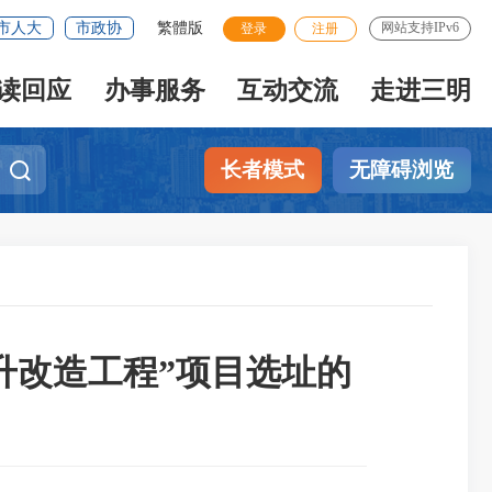
市人大
市政协
繁體版
网站支持IPv6
登录
注册
读回应
办事服务
互动交流
走进三明
长者模式
无障碍浏览
升改造工程”项目选址的