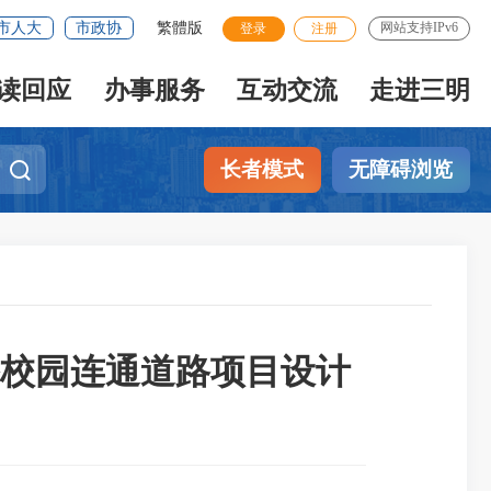
市人大
市政协
繁體版
网站支持IPv6
登录
注册
读回应
办事服务
互动交流
走进三明
长者模式
无障碍浏览
校园连通道路项目设计