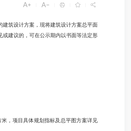





|
|
|
|
建筑设计方案，现将建筑设计方案总平面
见或建议的，可在公示期内以书面等法定形
855平方米，项目具体规划指标及总平图方案详见