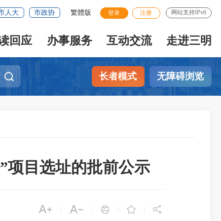
市人大
市政协
繁體版
网站支持IPv6
登录
注册
读回应
办事服务
互动交流
走进三明
长者模式
无障碍浏览
”项目选址的批前公示





|
|
|
|