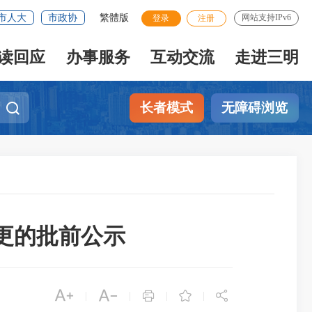
市人大
市政协
繁體版
网站支持IPv6
登录
注册
读回应
办事服务
互动交流
走进三明
长者模式
无障碍浏览
变更的批前公示





|
|
|
|