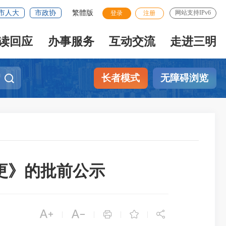
市人大
市政协
繁體版
网站支持IPv6
登录
注册
读回应
办事服务
互动交流
走进三明
长者模式
无障碍浏览
更》的批前公示





|
|
|
|