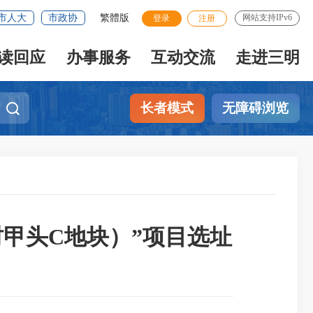
市人大
市政协
繁體版
网站支持IPv6
登录
注册
读回应
办事服务
互动交流
走进三明
长者模式
无障碍浏览
甲头C地块）”项目选址