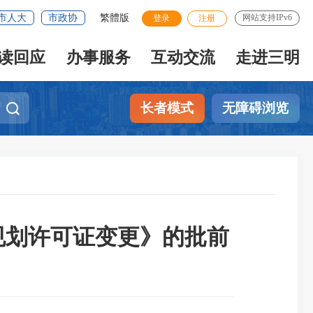
市人大
市政协
繁體版
网站支持IPv6
登录
注册
读回应
办事服务
互动交流
走进三明
长者模式
无障碍浏览
程规划许可证变更》的批前