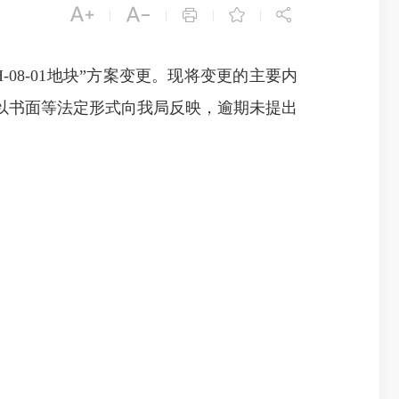





|
|
|
|
8-01地块”方案变更。现将变更的主要内
以书面等法定形式向我局反映，逾期未提出