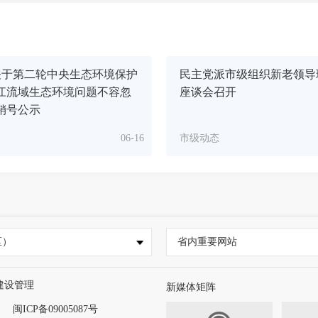
关于第二轮中央生态环境保护
民主党派市级组织新老领导
江流域生态环境问题不容忽
座谈会召开
销号公示
06-16
市级动态
区）
省内重要网站
建设管理
新媒体矩阵
闽ICP备09005087号