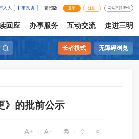
市人大
市政协
繁體版
网站支持IPv6
登录
注册
读回应
办事服务
互动交流
走进三明
长者模式
无障碍浏览
更》的批前公示





|
|
|
|