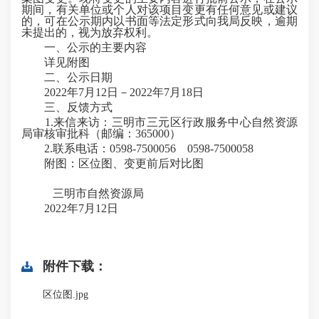
期间，有关单位或个人对该项目变更有任何意见或建议
的，可在公示期内以书面等法定形式向我局反映，逾期
未提出的，视为放弃权利。
一、公示的主要内容
详见附图
二、公示日期
2022
年
7
月
12
日－
2022
年
7
月
18
日
三、反馈方式
1
.来信来访：三明市三元区行政服务中心自然资源
局审核审批科（邮编：365000）
2
.
联系电话：
0598-
7500056
0598-
7500058
附图：
区位图、变更前后对比图
三明市自然资源局
2022年7月12日
附件下载：
区位图.jpg