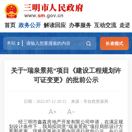
首页
政务公开
解读回应
办事服务
互动交流
走进
长者模式
关于“瑞泉景苑”项目《建设工程规划许
可证变更》的批前公示
日期：2022-07-12 20:12
来源：市自然资源局


|
经
三明市鑫森房地产开发有限公司
申请，在满足规
划设计条件下，我局拟同意
“
瑞泉景苑
”项目局部设计方
案图变更。现将变更的主要内容进行批前公示，在公示