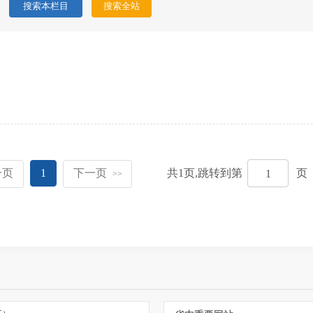
一页
1
下一页
共
1
页,跳转到第
页
>>