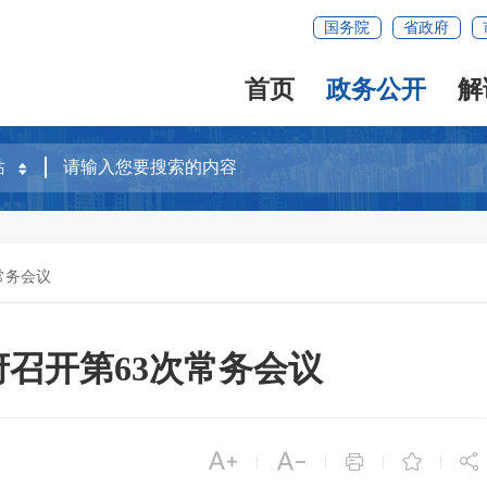
国务院
省政府
首页
政务公开
解
常务会议
政府召开第63次常务会议





|
|
|
|