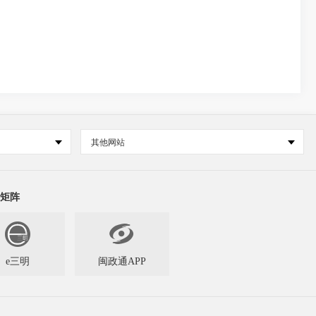
其他网站
矩阵

e三明
闽政通APP