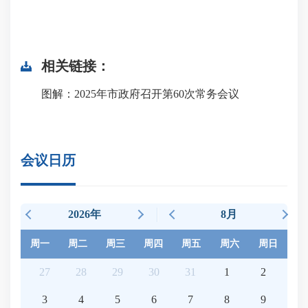
相关链接：
图解：2025年市政府召开第60次常务会议
会议日历
2026年
8月
周一
周二
周三
周四
周五
周六
周日
27
28
29
30
31
1
2
3
4
5
6
7
8
9