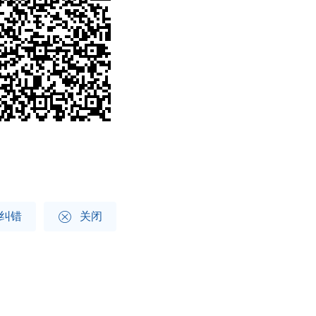

纠错
关闭