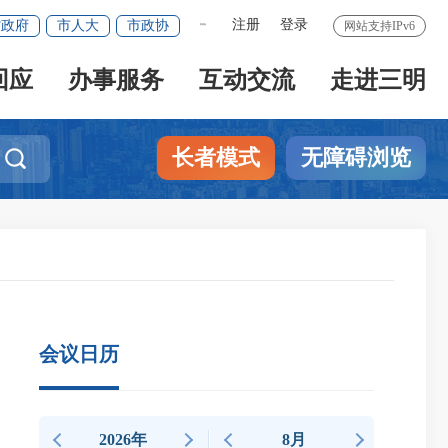
注册
登录
省政府
市人大
市政协
网站支持IPv6
繁體版
回应
办事服务
互动交流
走进三明
长者模式
无障碍浏览

会议日历
2026年
8月