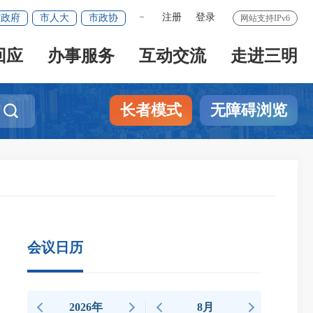
注册
登录
省政府
市人大
市政协
网站支持IPv6
繁體版
回应
办事服务
互动交流
走进三明
长者模式
无障碍浏览

会议日历
2026年
8月