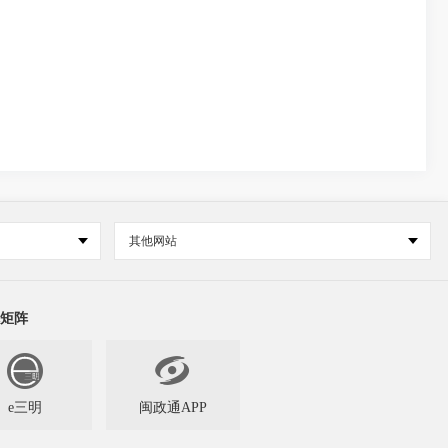
其他网站
矩阵

e三明
闽政通APP