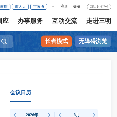
注册
登录
省政府
市人大
市政协
网站支持IPv6
繁體版
回应
办事服务
互动交流
走进三明
长者模式
无障碍浏览

会议日历
2026年
8月