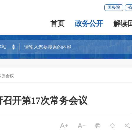
国务院
首页
政务公开
解读
常务会议
政府召开第17次常务会议




